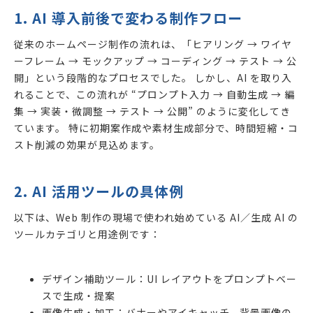
1. AI 導入前後で変わる制作フロー
従来のホームページ制作の流れは、「ヒアリング → ワイヤ
ーフレーム → モックアップ → コーディング → テスト → 公
開」という段階的なプロセスでした。 しかし、AI を取り入
れることで、この流れが “プロンプト入力 → 自動生成 → 編
集 → 実装・微調整 → テスト → 公開” のように変化してき
ています。 特に初期案作成や素材生成部分で、時間短縮・コ
スト削減の効果が見込めます。
2. AI 活用ツールの具体例
以下は、Web 制作の現場で使われ始めている AI／生成 AI の
ツールカテゴリと用途例です：
デザイン補助ツール：UI レイアウトをプロンプトベー
スで生成・提案
画像生成・加工：バナーやアイキャッチ、背景画像の