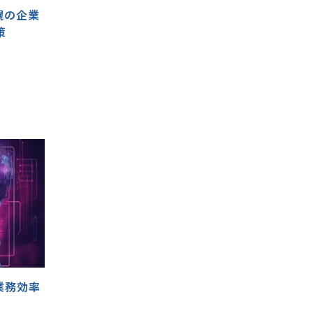
幌の企業
策
る業務効率