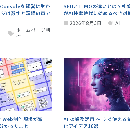
h Consoleを経営に生か
SEOとLLMOの違いとは？札
ージは数字と現場の声で
がAI検索時代に始めるべき対
2026年8月5日
AI
5
ホームページ制
作
eで Web制作現場が激
AI の業務活用 ～ すぐ使え
て分かったこと
化アイデア10選