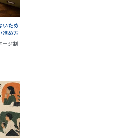
ないため
い進め方
ページ制